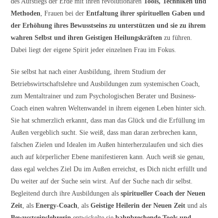
des Aufstiegs der Erde mit ihren revolutionären
Tools, Techniken und
Methoden
, Frauen bei der
Entfaltung ihrer spirituellen Gaben und
der Erhöhung ihres Bewusstseins zu unterstützen und sie zu ihrem
wahren Selbst und ihren Geistigen Heilungskräften
zu führen.
Dabei liegt der eigene Spirit jeder einzelnen Frau im Fokus.
Sie selbst hat nach einer Ausbildung, ihrem Studium der
Betriebswirtschaftslehre und Ausbildungen zum systemischen Coach,
zum Mentaltrainer und zum Psychologischen Berater und Business-
Coach einen wahren Weltenwandel in ihrem eigenen Leben hinter sich.
Sie hat schmerzlich erkannt, dass man das Glück und die Erfüllung im
Außen vergeblich sucht. Sie weiß, dass man daran zerbrechen kann,
falschen Zielen und Idealen im Außen hinterherzulaufen und sich dies
auch auf körperlicher Ebene manifestieren kann. Auch weiß sie genau,
dass egal welches Ziel Du im Außen erreichst, es Dich nicht erfüllt und
Du weiter auf der Suche sein wirst. Auf der Suche nach dir selbst.
Begleitend durch ihre Ausbildungen als
spiritueller Coach der Neuen
Zeit
, als
Energy-Coach
, als
Geistige Heilerin der Neuen Zeit
und als
Bewusstseinslehrerin
entwickelte sie
bahnbrechende Tools und