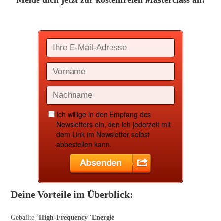
Melde dich jetzt zur kostenfreien Masterclass an!
Deine Vorteile im Überblick:
Geballte "
High-Frequency"Energie