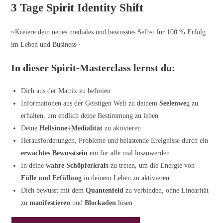
3 Tage Spirit Identity Shift
Zum
Inhalt
springen
~Kreiere dein neues mediales und bewusstes Selbst für 100 % Erfolg
im Leben und Business~
In dieser Spirit-Masterclass lernst du:
Dich aus der Matrix zu befreien
Informationen aus der Geistigen Welt zu deinem
Seelenwe
g zu
erhalten, um endlich deine Bestimmung zu leben
Deine
Hellsinne+Medialität
zu aktivieren
Herausforderungen, Probleme und belastende Ereignisse durch ein
erwachtes Bewusstsein
ein für alle mal loszuwerden
In deine
wahre Schöpferkraft
zu treten, um die Energie von
Fülle und Erfüllung
in deinem Leben zu aktivieren
Dich bewusst mit dem
Quantenfeld
zu verbinden, ohne Linearität
zu
manifestieren
und
Blockaden
lösen