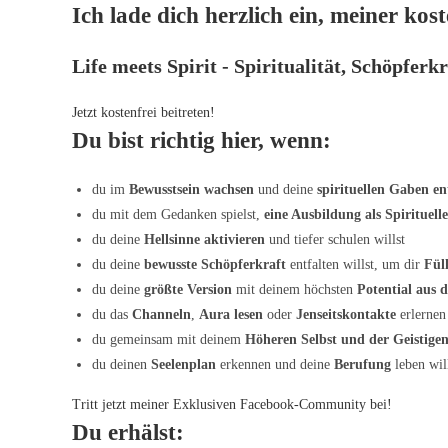
Ich lade dich herzlich ein, meiner ko
Zum
Inhalt
springen
Life meets Spirit - Spiritualität, Schöpfer
Jetzt kostenfrei beitreten!
Du bist richtig hier, wenn:
du im
Bewusstsein wachsen
und deine
spirituellen
Gaben
en
du mit dem Gedanken spielst,
eine Ausbildung als Spirituell
du deine
Hellsinne aktivieren
und tiefer schulen willst
du deine
bewusste Schöpferkraft
entfalten willst, um dir
Fül
du deine
größte Version
mit deinem höchsten
Potential aus
du das
Channeln
,
Aura lesen
oder
Jenseitskontakte
erlernen
du gemeinsam mit deinem
Höheren Selbst und der Geistige
du deinen
Seelenplan
erkennen und deine
Berufung
leben wil
Tritt jetzt meiner Exklusiven Facebook-Community bei!
Du erhälst: