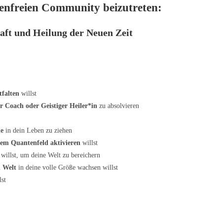
stenfreien Community beizutreten:
kraft und Heilung der Neuen Zeit
tfalten
willst
er Coach oder Geistiger Heiler*in
zu absolvieren
le
in dein Leben zu ziehen
 dem Quantenfeld
aktivieren
willst
 willst, um deine Welt zu bereichern
n Welt
in deine volle Größe wachsen willst
lst