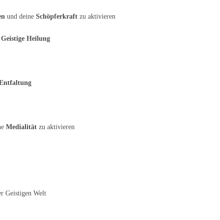
en
und deine
Schöpferkraft
zu aktivieren
d
Geistige Heilung
 Entfaltung
ne
Medialität
zu aktivieren
er Geistigen Welt