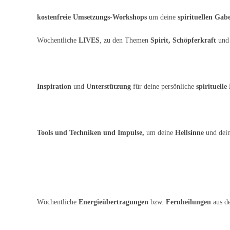
kostenfreie Umsetzungs-Workshops
um deine
spirituellen Gab
Wöchentliche
LIVES
, zu den Themen
Spirit, Schöpferkraft
un
Inspiration
und
Unterstützung
für deine persönliche
spirituelle
Tools und Techniken und Impulse,
um deine
Hellsinne
und dei
Wöchentliche
Energieübertragungen
bzw.
Fernheilungen
aus d